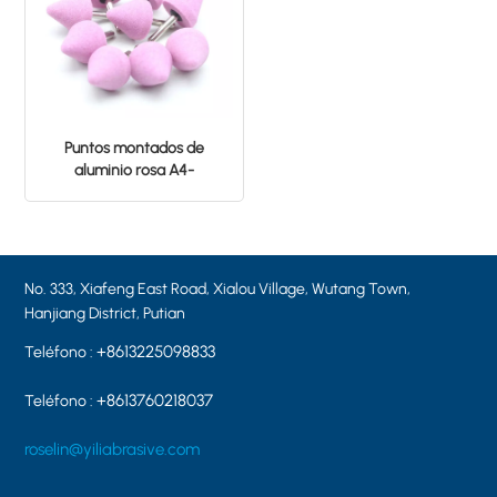
Puntos montados de
aluminio rosa A4-
32*32*6MM PA46
No. 333, Xiafeng East Road, Xialou Village, Wutang Town,
Hanjiang District, Putian
+8613225098833
Teléfono :
+8613760218037
Teléfono :
roselin@yiliabrasive.com