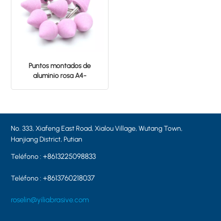
Puntos montados de
aluminio rosa A4-
32*32*6MM PA46
No. 333, Xiafeng East Road, Xialou Village, Wutang Town,
Hanjiang District, Putian
+8613225098833
Teléfono :
+8613760218037
Teléfono :
roselin@yiliabrasive.com