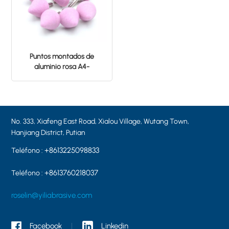
Puntos montados de
aluminio rosa A4-
32*32*6MM PA46
No. 333, Xiafeng East Road, Xialou Village, Wutang Town,
Hanjiang District, Putian
+8613225098833
Teléfono :
+8613760218037
Teléfono :
roselin@yiliabrasive.com
Facebook
Linkedin