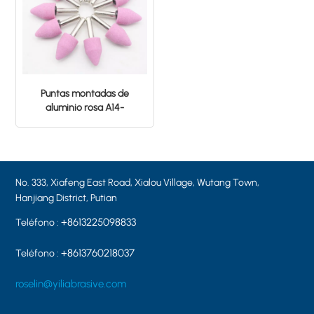
Puntas montadas de
aluminio rosa A14-
19×25×6.0 PA60 Piedra de
pulido de cerámica
No. 333, Xiafeng East Road, Xialou Village, Wutang Town,
Hanjiang District, Putian
+8613225098833
Teléfono :
+8613760218037
Teléfono :
roselin@yiliabrasive.com