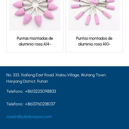
Puntas montadas de
Puntos montados de
aluminio rosa A14-
aluminio rosa A10-
19×25×6.0 PA60 Piedra de
13×25×6.0 PA60
pulido de cerámica
No. 333, Xiafeng East Road, Xialou Village, Wutang Town,
Hanjiang District, Putian
+8613225098833
Teléfono :
+8613760218037
Teléfono :
roselin@yiliabrasive.com