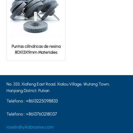
Puntas cilíndricas de resina
80X13X9mm Materiales
AB20/24T5B
No. 333, Xiafeng East Road, Xialou Village, Wutang Town,
Hanjiang District, Putian
+8613225098833
Teléfono :
+8613760218037
Teléfono :
roselin@yiliabrasive.com