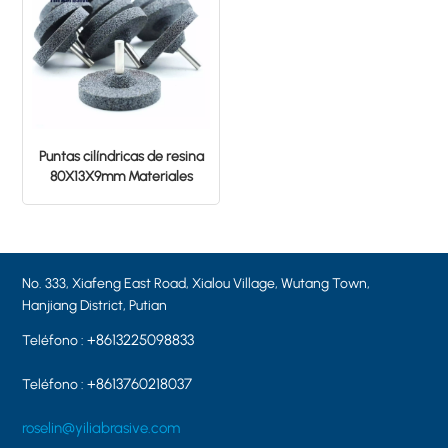
Puntas cilíndricas de resina
80X13X9mm Materiales
AB20/24T5B
No. 333, Xiafeng East Road, Xialou Village, Wutang Town,
Hanjiang District, Putian
+8613225098833
Teléfono :
+8613760218037
Teléfono :
roselin@yiliabrasive.com