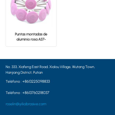
Puntas montadas de
aluminio rosa A37-
32×6×6.0 PA60 Piedra de
pulido de cerámica
No. 333, Xiafeng East Road, Xialou Village, Wutang Town,
Hanjiang District, Putian
+8613225098833
Teléfono :
+8613760218037
Teléfono :
roselin@yiliabrasive.com