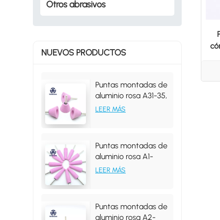
Otros abrasivos
có
NUEVOS PRODUCTOS
Puntas montadas de
aluminio rosa A31-35,
grano 46
LEER MÁS
Puntas montadas de
aluminio rosa A1-
19*63*6MM, forma
LEER MÁS
cónica, grano 46#
Puntas montadas de
aluminio rosa A2-