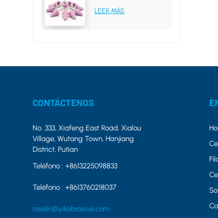
25*31*6MM 46# PA
LEER MÁS
CONTÁCTENOS
E
No. 333, Xiafeng East Road, Xialou
Ho
Village, Wutang Town, Hanjiang
Ce
District, Putian
Fi
Teléfono :
+8613225098833
Ce
Teléfono :
+8613760218037
So
Co
roselin@yiliabrasive.com