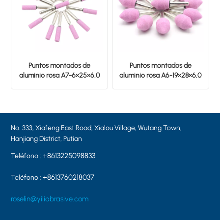
Puntos montados de
Puntos montados de
aluminio rosa A7-6×25×6.0
aluminio rosa A6-19×28×6.0
PA80
PA60
No. 333, Xiafeng East Road, Xialou Village, Wutang Town,
Hanjiang District, Putian
+8613225098833
Teléfono :
+8613760218037
Teléfono :
roselin@yiliabrasive.com