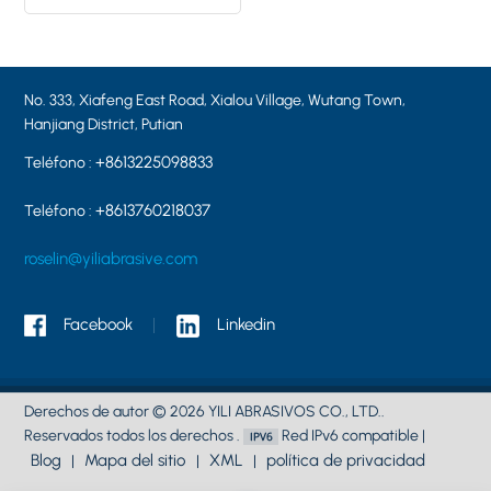
grano 46
No. 333, Xiafeng East Road, Xialou Village, Wutang Town,
Hanjiang District, Putian
+8613225098833
Teléfono :
+8613760218037
Teléfono :
roselin@yiliabrasive.com
Facebook
Linkedin
Derechos de autor © 2026 YILI ABRASIVOS CO., LTD..
Reservados todos los derechos .
Red IPv6 compatible |
Blog
Mapa del sitio
XML
política de privacidad
|
|
|