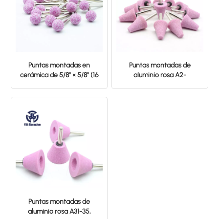
Puntas montadas en
Puntas montadas de
cerámica de 5/8" × 5/8" (16
aluminio rosa A2-
x 16 x 6 mm) RA+WA46,
25*31*6MM 46# PA
Materiales: Rubí, Grano:
46#, Forma esférica
Puntas montadas de
aluminio rosa A31-35,