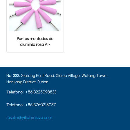
Puntas montadas de
aluminio rosa A1-
19*63*6MM, forma cónica,
grano 46#
No. 333, Xiafeng East Road, Xialou Village, Wutang Town,
Hanjiang District, Putian
+8613225098833
Teléfono :
+8613760218037
Teléfono :
roselin@yiliabrasive.com