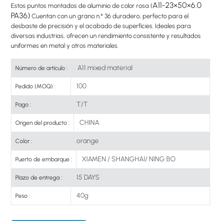
A11-23×50×6.0
Estos puntos montados de aluminio de color rosa (
PA36
)
Cuentan con un grano n.° 36 duradero, perfecto para el
desbaste de precisión y el acabado de superficies. Ideales para
diversas industrias, ofrecen un rendimiento consistente y resultados
uniformes en metal y otros materiales.
A11 mixed material
Número de artículo :
100
Pedido (MOQ) :
T/T
Pago :
CHINA
Origen del producto :
orange
Color :
XIAMEN / SHANGHAI/ NING BO
Puerto de embarque :
15 DAYS
Plazo de entrega :
40g
Peso :