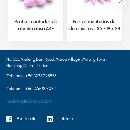
Puntos montados de
Puntas montadas de
aluminio rosa A4-
aluminio rosa A5 - 19 x 28
32*32*6MM PA46
x 6 mm
No. 333, Xiafeng East Road, Xialou Village, Wutang Town,
Hanjiang District, Putian
+8613225098833
Teléfono :
+8613760218037
Teléfono :
roselin@yiliabrasive.com
Facebook
Linkedin